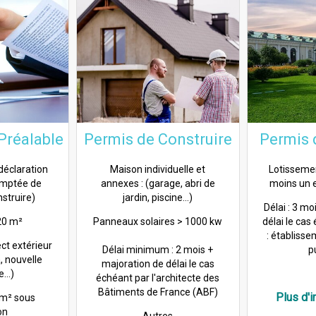
Préalable
Permis de Construire
Permis
éclaration
Maison individuelle et
Lotissemen
emptée de
annexes : (garage, abri de
moins un
struire)
jardin, piscine...)
Délai : 3 mo
20 m²
Panneaux solaires > 1000 kw
délai le cas
: établiss
ct extérieur
Délai minimum : 2 mois +
pu
, nouvelle
majoration de délai le cas
...)
échéant par l'architecte des
Bâtiments de France (ABF)
Plus d'i
 m² sous
on
Autres