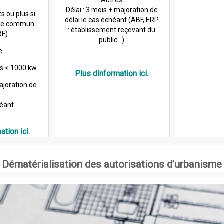
Délai : 3 mois + majoration de
s ou plus si
délai le cas échéant (ABF, ERP
ace commun
: établissement reçevant du
BF)
public...)
e
s < 1000 kw
Plus dinformation ici.
Majoration de
héant
ation ici.
Dématérialisation des autorisations d’urbanisme