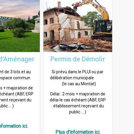
 d'Aménager
Permis de Démolir
t de 3 lots et au
Si prévu dans le PLUI ou par
 espace commun
délibération municipale
(le cas au Montat)
is + majoration de
 échéant (ABF, ERP
Délai : 2 mois + majoration de
ement reçevant du
délai le cas échéant (ABF, ERP
blic ... )
: établissement reçevant du
public ... )
nformation ici.
Plus d'information ici.