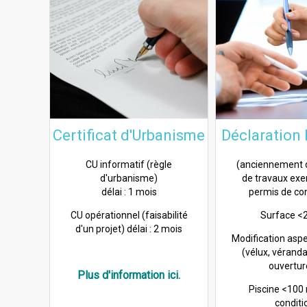
Certificat d'Urbanisme
Déclaration 
CU informatif (règle
(anciennement d
d'urbanisme)
de travaux ex
délai : 1 mois
permis de con
CU opérationnel (faisabilité
Surface <
d'un projet) délai : 2 mois
Modification aspe
(vélux, véranda
ouverture
Plus d'information ici.
Piscine <100
conditi