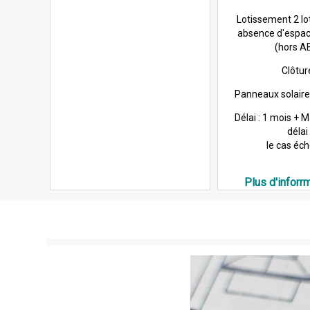
Lotissement 2 lot
absence d'esp
(hors A
Clôtur
Panneaux solaire
Délai : 1 mois + 
délai
le cas éc
Plus d'inforrm