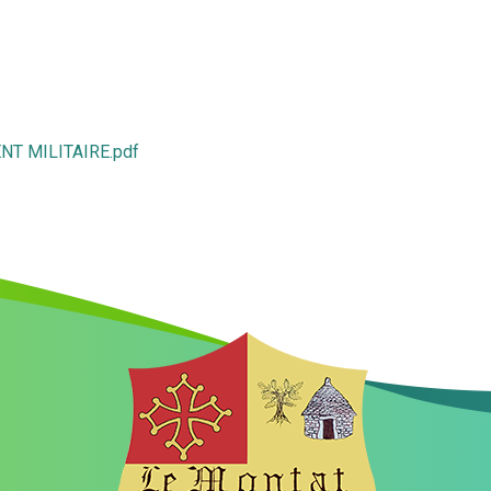
T MILITAIRE.pdf
MAIRIE
180 rue du village
46090 LE MONTAT