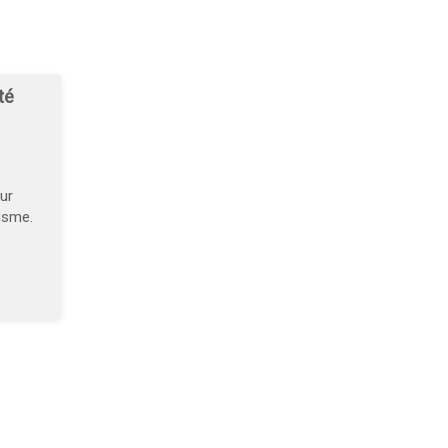
té
ur
nisme.