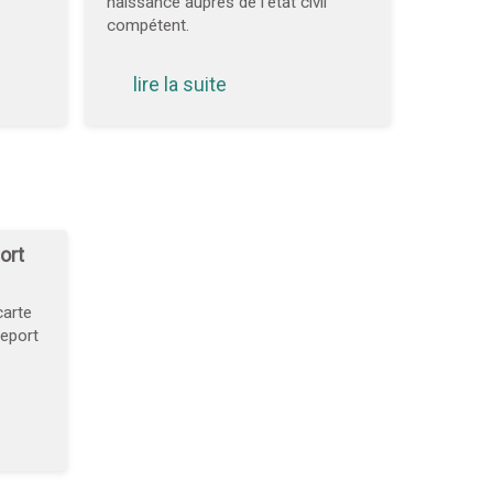
naissance auprès de l’état civil
compétent.
lire la suite
ort
arte
seport
.