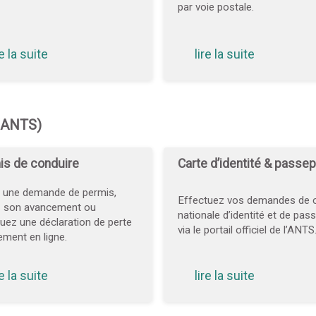
par voie postale.
re la suite
lire la suite
 (ANTS)
is de conduire
Carte d’identité & passep
s une demande de permis,
Effectuez vos demandes de c
z son avancement ou
nationale d’identité et de pas
uez une déclaration de perte
via le portail officiel de l’ANTS
ement en ligne.
re la suite
lire la suite